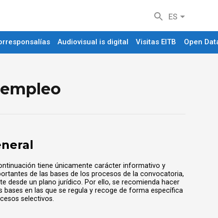
ES
orresponsalías
Audiovisual is digital
Visitas EITB
Open Dat
e empleo
eneral
ontinuación tiene únicamente carácter informativo y
rtantes de las bases de los procesos de la convocatoria,
te desde un plano jurídico. Por ello, se recomienda hacer
s bases en las que se regula y recoge de forma específica
cesos selectivos.