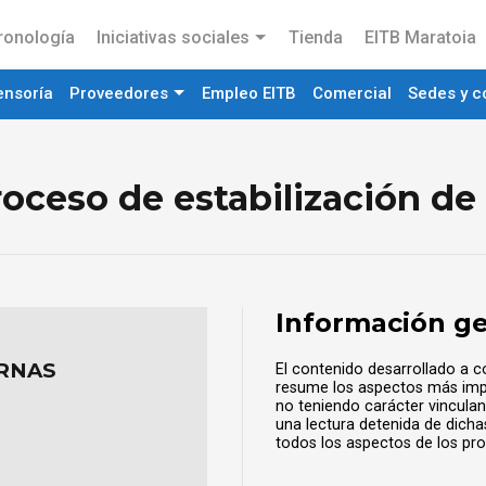
ronología
Iniciativas sociales
Tienda
EITB Maratoia
ensoría
Proveedores
Empleo EITB
Comercial
Sedes y c
roceso de estabilización d
Información g
RNAS
El contenido desarrollado a c
resume los aspectos más impo
no teniendo carácter vinculan
una lectura detenida de dicha
todos los aspectos de los pro