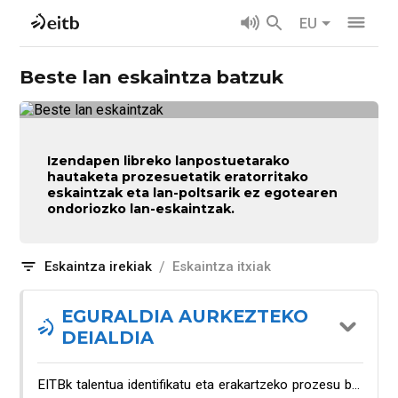
EU
Beste lan eskaintza batzuk
Izendapen libreko lanpostuetarako
hautaketa prozesuetatik eratorritako
eskaintzak eta lan-poltsarik ez egotearen
ondoriozko lan-eskaintzak.
/
Eskaintza irekiak
Eskaintza itxiak
EGURALDIA AURKEZTEKO
DEIALDIA
EITBk talentua identifikatu eta erakartzeko prozesu bat