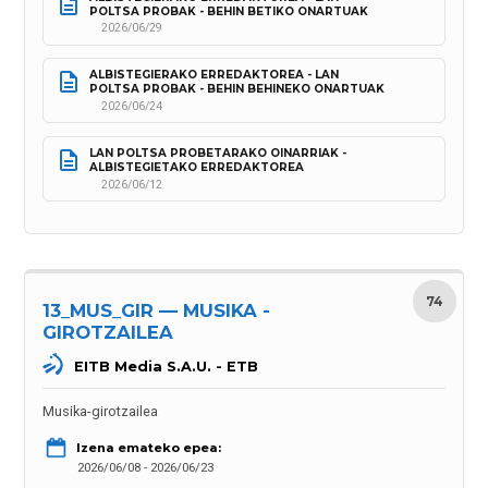
POLTSA PROBAK - BEHIN BETIKO ONARTUAK
2026/06/29
ALBISTEGIERAKO ERREDAKTOREA - LAN 
POLTSA PROBAK - BEHIN BEHINEKO ONARTUAK
2026/06/24
LAN POLTSA PROBETARAKO OINARRIAK - 
ALBISTEGIETAKO ERREDAKTOREA
2026/06/12
74
13_MUS_GIR — MUSIKA -
GIROTZAILEA
EITB Media S.A.U. - ETB
Musika-girotzailea
Izena emateko epea:
2026/06/08 - 2026/06/23