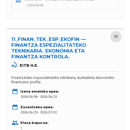
2026/06/08
71
11_FINAN_TEK_ESP_EKOFIN —
FINANTZA ESPEZIALITATEKO
TEKNIKARIA. EKONOMIA ETA
FINANTZA KONTROLA.
EITB H.E.
Finantzetako espezialitateko teknikaria, kudeaketa ekonomiko-
finantzario profila
Izena emateko epea:
2026/06/08 - 2026/06/23
Zuzentzeko epea:
2026/06/29 - 2026/07/02
Plaza kopurua:
1