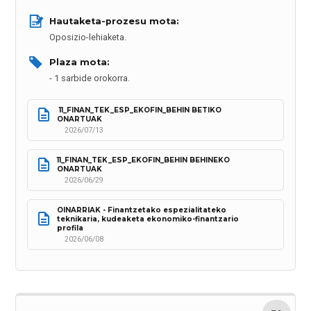
Hautaketa-prozesu mota: 
Oposizio-lehiaketa.
Plaza mota: 
1 sarbide orokorra.
 11_FINAN_TEK_ESP_EKOFIN_BEHIN BETIKO 
ONARTUAK
2026/07/13
11_FINAN_TEK_ESP_EKOFIN_BEHIN BEHINEKO 
ONARTUAK
2026/06/29
OINARRIAK - Finantzetako espezialitateko 
teknikaria, kudeaketa ekonomiko-finantzario 
profila 
2026/06/08