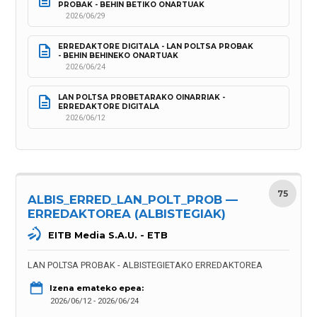
PROBAK - BEHIN BETIKO ONARTUAK
2026/06/29
ERREDAKTORE DIGITALA - LAN POLTSA PROBAK 
- BEHIN BEHINEKO ONARTUAK
2026/06/24
LAN POLTSA PROBETARAKO OINARRIAK - 
ERREDAKTORE DIGITALA
2026/06/12
75
ALBIS_ERRED_LAN_POLT_PROB —
ERREDAKTOREA (ALBISTEGIAK)
EITB Media S.A.U. - ETB
LAN POLTSA PROBAK - ALBISTEGIETAKO ERREDAKTOREA
Izena emateko epea:
2026/06/12 - 2026/06/24