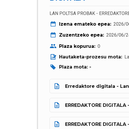
LAN POLTSA PROBAK - ERREDAKTORE
Izena emateko epea:
2026/0
Zuzentzeko epea:
2026/06/2
Plaza kopurua:
0
Hautaketa-prozesu mota:
La
Plaza mota: -
Erredaktore digitala - La
ERREDAKTORE DIGITALA 
ERREDAKTORE DIGITALA 