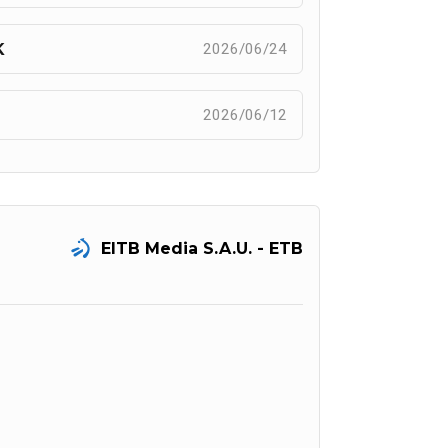
K
2026/06/24
2026/06/12
EITB Media S.A.U. - ETB