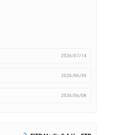
2026/07/14
2026/06/30
2026/06/08