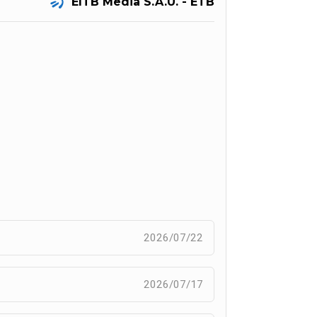
EITB Media S.A.U. - ETB
2026/07/22
2026/07/17