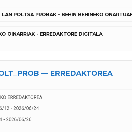
- LAN POLTSA PROBAK - BEHIN BEHINEKO ONARTUA
O OINARRIAK - ERREDAKTORE DIGITALA
POLT_PROB — ERREDAKTOREA
TAKO ERREDAKTOREA
6/12 - 2026/06/24
4 - 2026/06/26