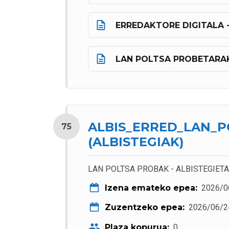
ERREDAKTORE DIGITALA 
LAN POLTSA PROBETARAK
ALBIS_ERRED_LAN_
75
(ALBISTEGIAK)
LAN POLTSA PROBAK - ALBISTEGIE
Izena emateko epea:
2026/0
Zuzentzeko epea:
2026/06/2
Plaza kopurua:
0