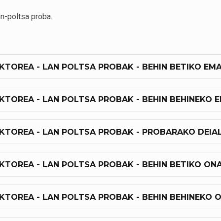
n-poltsa proba.
KTOREA - LAN POLTSA PROBAK - BEHIN BETIKO EM
KTOREA - LAN POLTSA PROBAK - BEHIN BEHINEKO 
KTOREA - LAN POLTSA PROBAK - PROBARAKO DEIA
KTOREA - LAN POLTSA PROBAK - BEHIN BETIKO ON
KTOREA - LAN POLTSA PROBAK - BEHIN BEHINEKO