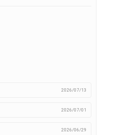
2026/07/13
2026/07/01
2026/06/29