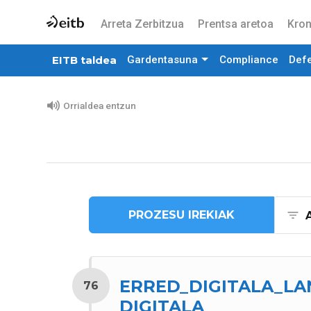
Arreta Zerbitzua
Prentsa aretoa
Kron
EITB taldea
Gardentasuna
Compliance
Def
Orrialdea entzun
PROZESU IREKIAK
ERRED_DIGITALA_L
76
DIGITALA