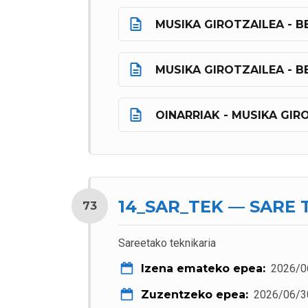
MUSIKA GIROTZAILEA - 
MUSIKA GIROTZAILEA - 
OINARRIAK - MUSIKA GIR
14_SAR_TEK — SARE 
73
Sareetako teknikaria
Izena emateko epea:
2026/0
Zuzentzeko epea:
2026/06/3