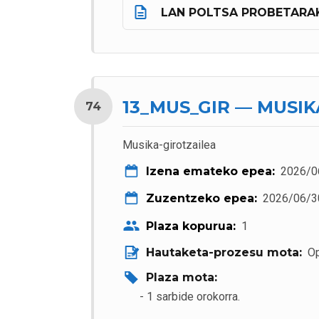
LAN POLTSA PROBETARAK
13_MUS_GIR — MUSIK
74
Musika-girotzailea
Izena emateko epea:
2026/0
Zuzentzeko epea:
2026/06/3
Plaza kopurua:
1
Hautaketa-prozesu mota:
Op
Plaza mota:
1 sarbide orokorra.