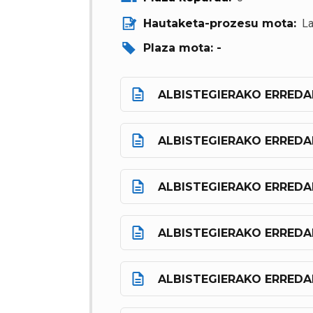
Hautaketa-prozesu mota:
La
Plaza mota: -
ALBISTEGIERAKO ERREDA
ALBISTEGIERAKO ERREDA
ALBISTEGIERAKO ERREDA
ALBISTEGIERAKO ERREDA
ALBISTEGIERAKO ERREDA