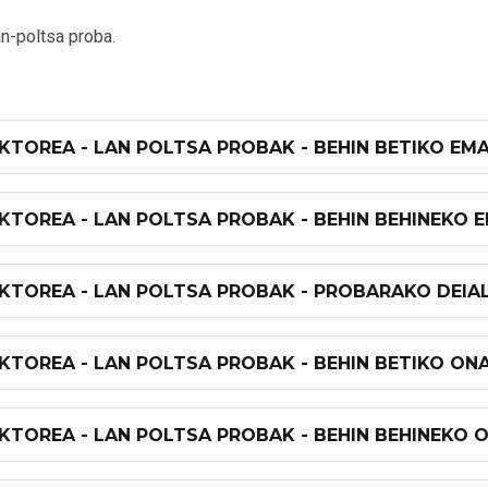
n-poltsa proba.
KTOREA - LAN POLTSA PROBAK - BEHIN BETIKO EM
KTOREA - LAN POLTSA PROBAK - BEHIN BEHINEKO 
KTOREA - LAN POLTSA PROBAK - PROBARAKO DEIA
KTOREA - LAN POLTSA PROBAK - BEHIN BETIKO ON
KTOREA - LAN POLTSA PROBAK - BEHIN BEHINEKO