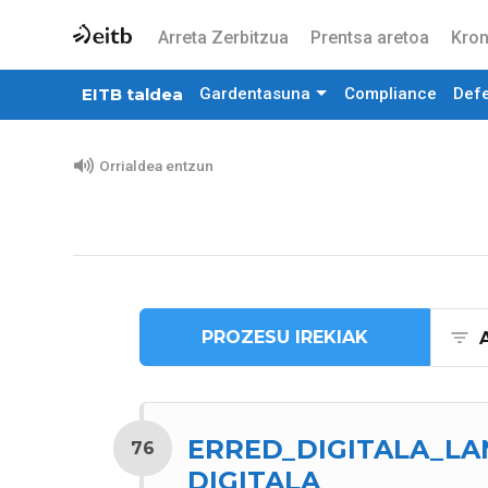
Arreta Zerbitzua
Prentsa aretoa
Kron
EITB taldea
Gardentasuna
Compliance
Def
Orrialdea entzun
PROZESU IREKIAK
ERRED_DIGITALA_L
76
DIGITALA