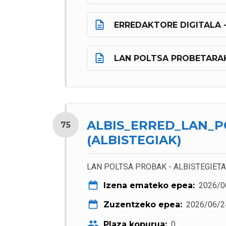
ERREDAKTORE DIGITALA 
LAN POLTSA PROBETARAK
ALBIS_ERRED_LAN_
75
(ALBISTEGIAK)
LAN POLTSA PROBAK - ALBISTEGIE
Izena emateko epea:
2026/0
Zuzentzeko epea:
2026/06/2
Plaza kopurua:
0