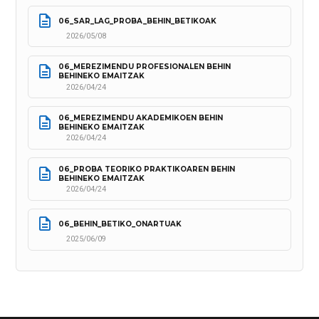
06_SAR_LAG_PROBA_BEHIN_BETIKOAK
2026/05/08
06_MEREZIMENDU PROFESIONALEN BEHIN 
BEHINEKO EMAITZAK
2026/04/24
06_MEREZIMENDU AKADEMIKOEN BEHIN 
BEHINEKO EMAITZAK
2026/04/24
06_PROBA TEORIKO PRAKTIKOAREN BEHIN 
BEHINEKO EMAITZAK
2026/04/24
06_BEHIN_BETIKO_ONARTUAK
2025/06/09