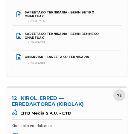
SAREETAKO TEKNIKARIA - BEHIN BETIKO 
ONARTUAK
2026/07/14
SAREETAKO TEKNIKARIA - BEHIN BEHINEKO 
ONARTUAK
2026/06/30
OINARRIAK - SAREETAKO TEKNIKARIA
2026/06/08
72
12_ KIROL_ERRED —
ERREDAKTOREA (KIROLAK)
EITB Media S.A.U. - ETB
Kiroletako erredaktorea