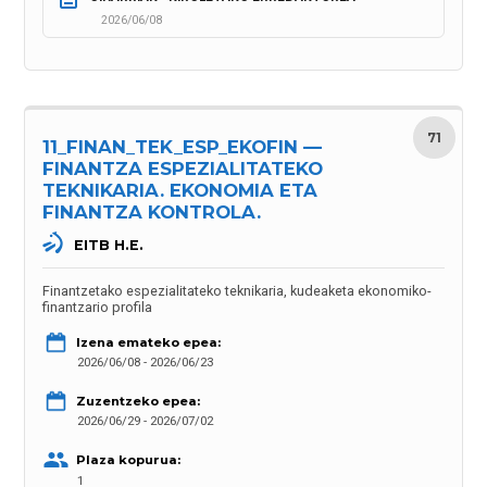
2026/06/08
71
11_FINAN_TEK_ESP_EKOFIN —
FINANTZA ESPEZIALITATEKO
TEKNIKARIA. EKONOMIA ETA
FINANTZA KONTROLA.
EITB H.E.
Finantzetako espezialitateko teknikaria, kudeaketa ekonomiko-
finantzario profila
Izena emateko epea:
2026/06/08 - 2026/06/23
Zuzentzeko epea:
2026/06/29 - 2026/07/02
Plaza kopurua:
1