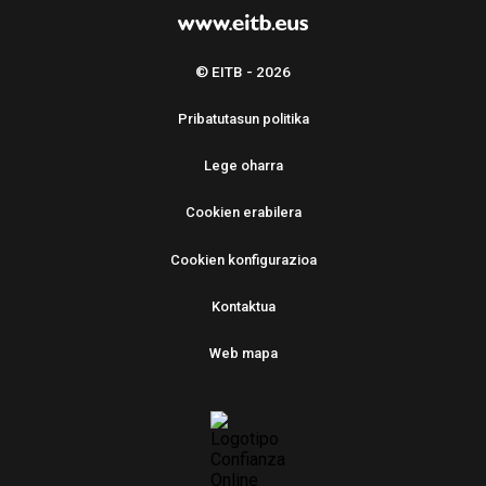
© EITB - 2026
Pribatutasun politika
Lege oharra
Cookien erabilera
Cookien konfigurazioa
Kontaktua
Web mapa