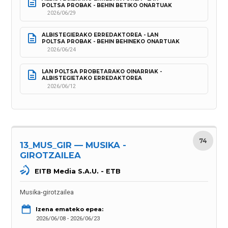
POLTSA PROBAK - BEHIN BETIKO ONARTUAK
2026/06/29
ALBISTEGIERAKO ERREDAKTOREA - LAN 
POLTSA PROBAK - BEHIN BEHINEKO ONARTUAK
2026/06/24
LAN POLTSA PROBETARAKO OINARRIAK - 
ALBISTEGIETAKO ERREDAKTOREA
2026/06/12
74
13_MUS_GIR — MUSIKA -
GIROTZAILEA
EITB Media S.A.U. - ETB
Musika-girotzailea
Izena emateko epea:
2026/06/08 - 2026/06/23