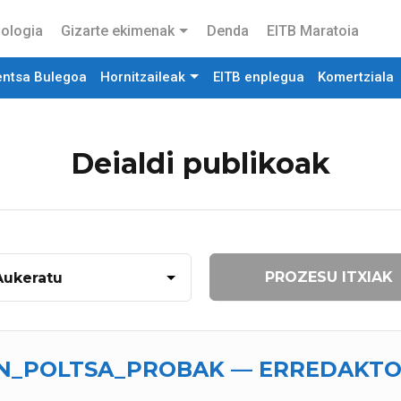
ologia
Gizarte ekimenak
Denda
EITB Maratoia
entsa Bulegoa
Hornitzaileak
EITB enplegua
Komertziala
Deialdi publikoak
PROZESU ITXIAK
Aukeratu
AN_POLTSA_PROBAK — ERREDAKT