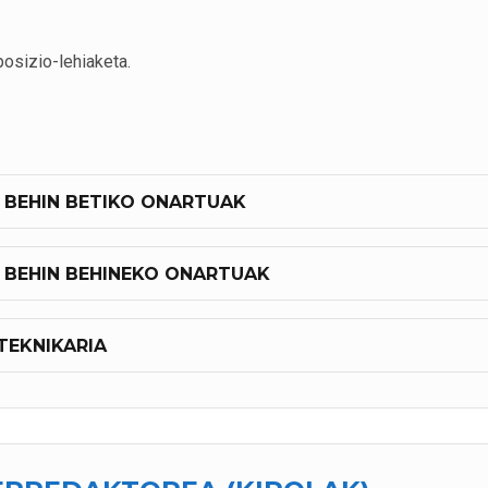
osizio-lehiaketa.
- BEHIN BETIKO ONARTUAK
- BEHIN BEHINEKO ONARTUAK
TEKNIKARIA