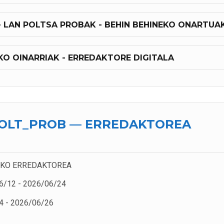
- LAN POLTSA PROBAK - BEHIN BEHINEKO ONARTUA
O OINARRIAK - ERREDAKTORE DIGITALA
POLT_PROB — ERREDAKTOREA
TAKO ERREDAKTOREA
6/12 - 2026/06/24
4 - 2026/06/26