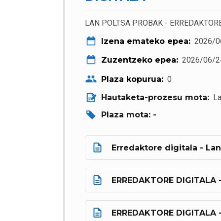
LAN POLTSA PROBAK - ERREDAKTORE
Izena emateko epea:
2026/0
Zuzentzeko epea:
2026/06/2
Plaza kopurua:
0
Hautaketa-prozesu mota:
La
Plaza mota: -
Erredaktore digitala - La
ERREDAKTORE DIGITALA 
ERREDAKTORE DIGITALA 