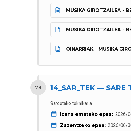
MUSIKA GIROTZAILEA - 
MUSIKA GIROTZAILEA - 
OINARRIAK - MUSIKA GIR
14_SAR_TEK — SARE 
73
Sareetako teknikaria
Izena emateko epea:
2026/0
Zuzentzeko epea:
2026/06/3