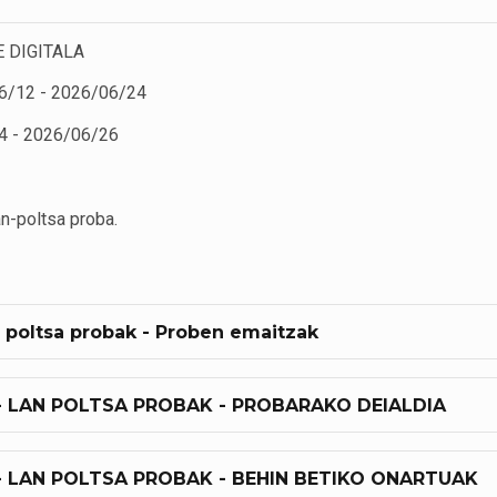
 DIGITALA
6/12 - 2026/06/24
4 - 2026/06/26
n-poltsa proba.
n poltsa probak - Proben emaitzak
- LAN POLTSA PROBAK - PROBARAKO DEIALDIA
- LAN POLTSA PROBAK - BEHIN BETIKO ONARTUAK