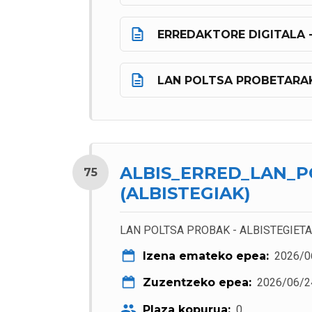
ERREDAKTORE DIGITALA 
LAN POLTSA PROBETARAK
ALBIS_ERRED_LAN_
75
(ALBISTEGIAK)
LAN POLTSA PROBAK - ALBISTEGIE
Izena emateko epea:
2026/0
Zuzentzeko epea:
2026/06/2
Plaza kopurua:
0