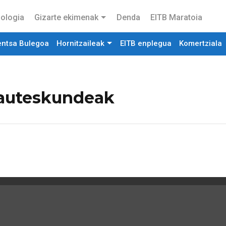
ologia
Gizarte ekimenak
Denda
EITB Maratoia
entsa Bulegoa
Hornitzaileak
EITB enplegua
Komertziala
auteskundeak