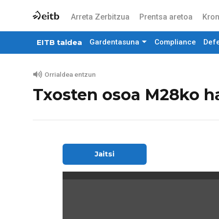
Arreta Zerbitzua
Prentsa aretoa
Kron
EITB taldea
Gardentasuna
Compliance
Def
Orrialdea entzun
Txosten osoa M28ko h
Jaitsi