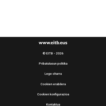
© EITB - 2026
Pribatutasun politika
Lege oharra
Cookien erabilera
Cookien konfigurazioa
Kontaktua