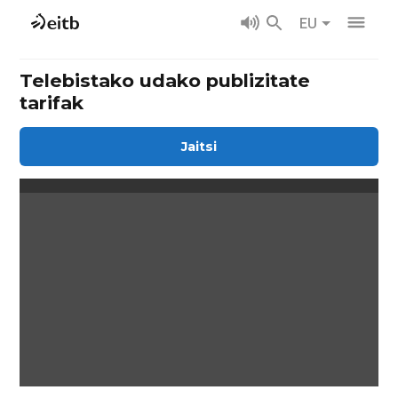
EU
Telebistako udako publizitate
tarifak
Jaitsi