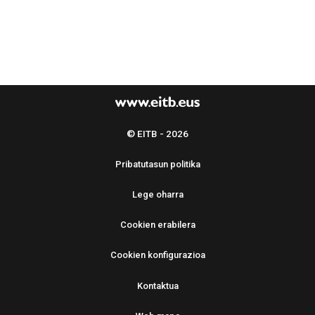
© EITB - 2026
Pribatutasun politika
Lege oharra
Cookien erabilera
Cookien konfigurazioa
Kontaktua