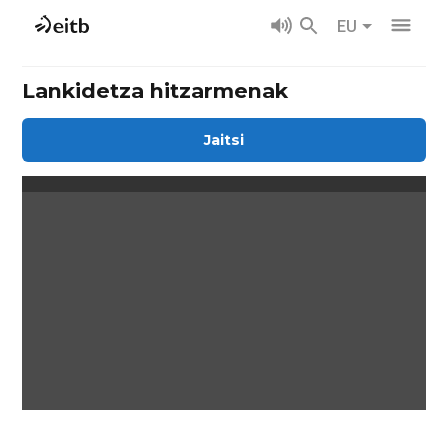
EU
Lankidetza hitzarmenak
Jaitsi