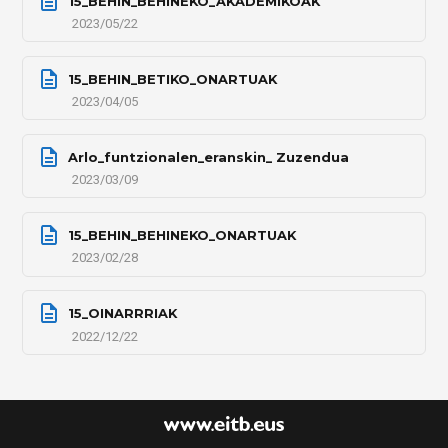
15_BEHIN_BEHINEKO_AKADEMIKOAK
2023/05/22
15_BEHIN_BETIKO_ONARTUAK
2023/04/05
Arlo_funtzionalen_eranskin_ Zuzendua
2023/03/09
15_BEHIN_BEHINEKO_ONARTUAK
2023/02/28
15_OINARRRIAK
2022/12/22