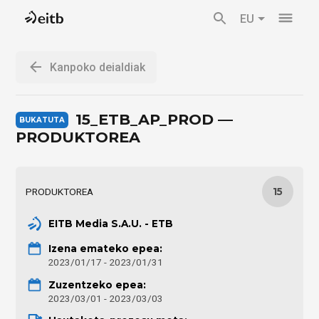
EU
Kanpoko deialdiak
15_ETB_AP_PROD —
PRODUKTOREA
PRODUKTOREA
15
EITB Media S.A.U. - ETB
Izena emateko epea:
2023/01/17 - 2023/01/31
Zuzentzeko epea:
2023/03/01 - 2023/03/03