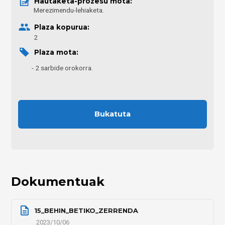
Hautaketa-prozesu mota: 
Merezimendu-lehiaketa.
Plaza kopurua:
2
Plaza mota: 
2 sarbide orokorra.
Bukatuta
Dokumentuak
15_BEHIN_BETIKO_ZERRENDA
2023/10/06