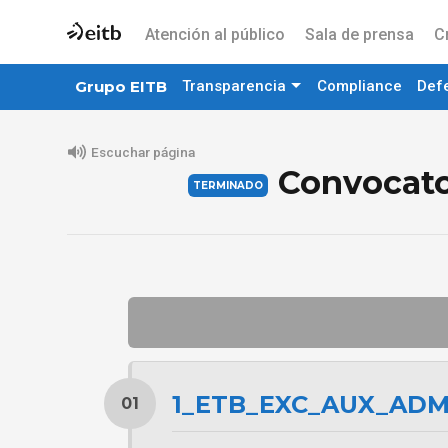
Atención al público
Sala de prensa
C
Grupo EITB
Transparencia
Compliance
Def
Escuchar página
Convocator
1_ETB_EXC_AUX_ADM
01