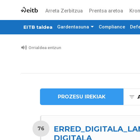
Arreta Zerbitzua
Prentsa aretoa
Kron
EITB taldea
Gardentasuna
Compliance
Def
Orrialdea entzun
PROZESU IREKIAK
ERRED_DIGITALA_L
76
DIGITALA