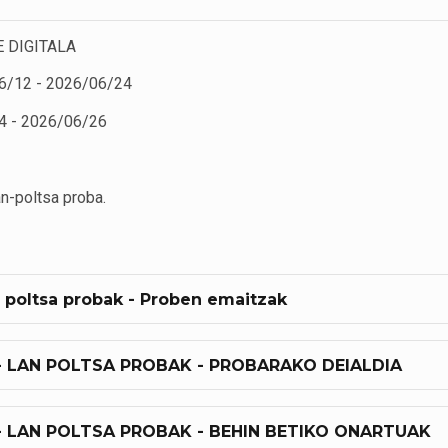
 DIGITALA
6/12 - 2026/06/24
4 - 2026/06/26
n-poltsa proba.
n poltsa probak - Proben emaitzak
- LAN POLTSA PROBAK - PROBARAKO DEIALDIA
- LAN POLTSA PROBAK - BEHIN BETIKO ONARTUAK