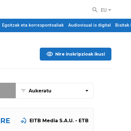
EU
Egoitzak eta korrespontsaliak
Audiovisual is digital
Bisitak
Nire inskripzioak ikusi
Aukeratu
ORE
EITB Media S.A.U. - ETB