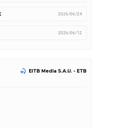
K
2026/06/24
2026/06/12
EITB Media S.A.U. - ETB