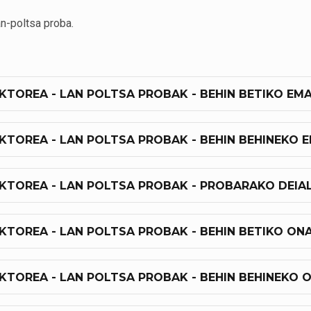
n-poltsa proba.
KTOREA - LAN POLTSA PROBAK - BEHIN BETIKO EM
KTOREA - LAN POLTSA PROBAK - BEHIN BEHINEKO 
KTOREA - LAN POLTSA PROBAK - PROBARAKO DEIA
KTOREA - LAN POLTSA PROBAK - BEHIN BETIKO ON
KTOREA - LAN POLTSA PROBAK - BEHIN BEHINEKO