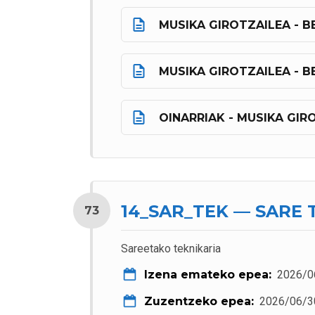
MUSIKA GIROTZAILEA - 
MUSIKA GIROTZAILEA - 
OINARRIAK - MUSIKA GIR
14_SAR_TEK — SARE 
73
Sareetako teknikaria
Izena emateko epea:
2026/0
Zuzentzeko epea:
2026/06/3