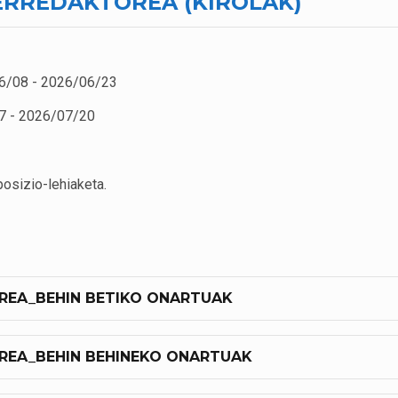
 ERREDAKTOREA (KIROLAK)
6/08 - 2026/06/23
7 - 2026/07/20
osizio-lehiaketa.
REA_BEHIN BETIKO ONARTUAK
REA_BEHIN BEHINEKO ONARTUAK