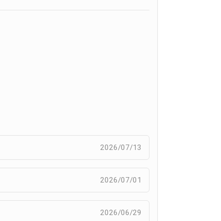
2026/07/13
2026/07/01
2026/06/29