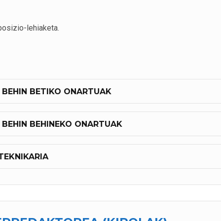
osizio-lehiaketa.
- BEHIN BETIKO ONARTUAK
- BEHIN BEHINEKO ONARTUAK
TEKNIKARIA