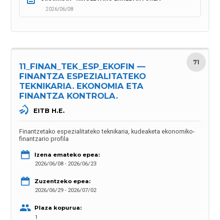
2026/06/08
71
11_FINAN_TEK_ESP_EKOFIN —
FINANTZA ESPEZIALITATEKO
TEKNIKARIA. EKONOMIA ETA
FINANTZA KONTROLA.
EITB H.E.
Finantzetako espezialitateko teknikaria, kudeaketa ekonomiko-
finantzario profila
Izena emateko epea:
2026/06/08 - 2026/06/23
Zuzentzeko epea:
2026/06/29 - 2026/07/02
Plaza kopurua:
1