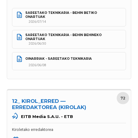
SAREETAKO TEKNIKARIA - BEHIN BETIKO 
ONARTUAK
2026/07/14
SAREETAKO TEKNIKARIA - BEHIN BEHINEKO 
ONARTUAK
2026/06/30
OINARRIAK - SAREETAKO TEKNIKARIA
2026/06/08
72
12_ KIROL_ERRED —
ERREDAKTOREA (KIROLAK)
EITB Media S.A.U. - ETB
Kiroletako erredaktorea