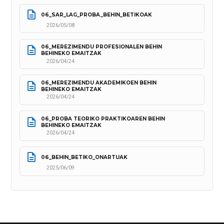
06_SAR_LAG_PROBA_BEHIN_BETIKOAK
2026/05/08
06_MEREZIMENDU PROFESIONALEN BEHIN 
BEHINEKO EMAITZAK
2026/04/24
06_MEREZIMENDU AKADEMIKOEN BEHIN 
BEHINEKO EMAITZAK
2026/04/24
06_PROBA TEORIKO PRAKTIKOAREN BEHIN 
BEHINEKO EMAITZAK
2026/04/24
06_BEHIN_BETIKO_ONARTUAK
2025/06/09