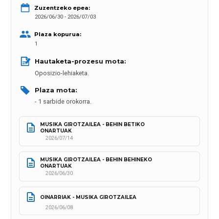
Zuzentzeko epea:
2026/06/30 - 2026/07/03
Plaza kopurua:
1
Hautaketa-prozesu mota: 
Oposizio-lehiaketa.
Plaza mota: 
1 sarbide orokorra.
MUSIKA GIROTZAILEA - BEHIN BETIKO 
ONARTUAK
2026/07/14
MUSIKA GIROTZAILEA - BEHIN BEHINEKO 
ONARTUAK
2026/06/30
OINARRIAK - MUSIKA GIROTZAILEA
2026/06/08