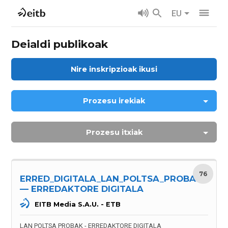
EU
Deialdi publikoak
Nire inskripzioak ikusi
Prozesu irekiak
Prozesu itxiak
76
ERRED_DIGITALA_LAN_POLTSA_PROBAK
— ERREDAKTORE DIGITALA
EITB Media S.A.U. - ETB
LAN POLTSA PROBAK - ERREDAKTORE DIGITALA