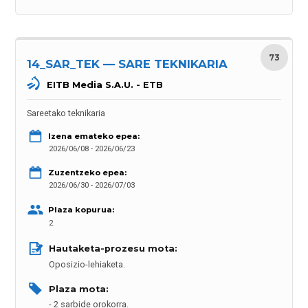
73
14_SAR_TEK — SARE TEKNIKARIA
EITB Media S.A.U. - ETB
Sareetako teknikaria
Izena emateko epea:
2026/06/08 - 2026/06/23
Zuzentzeko epea:
2026/06/30 - 2026/07/03
Plaza kopurua:
2
Hautaketa-prozesu mota: 
Oposizio-lehiaketa.
Plaza mota: 
2 sarbide orokorra.