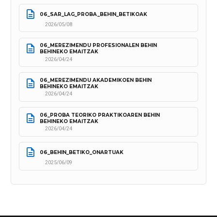
06_SAR_LAG_PROBA_BEHIN_BETIKOAK
2026/05/08
06_MEREZIMENDU PROFESIONALEN BEHIN 
BEHINEKO EMAITZAK
2026/04/24
06_MEREZIMENDU AKADEMIKOEN BEHIN 
BEHINEKO EMAITZAK
2026/04/24
06_PROBA TEORIKO PRAKTIKOAREN BEHIN 
BEHINEKO EMAITZAK
2026/04/24
06_BEHIN_BETIKO_ONARTUAK
2025/06/09