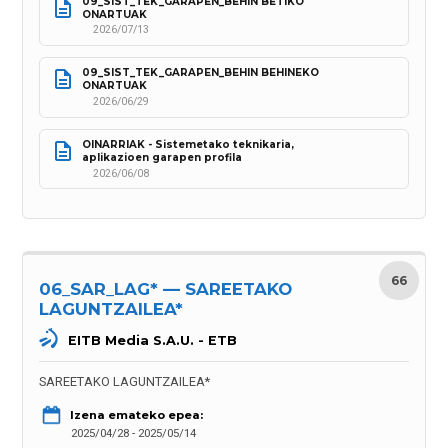
09_SIST_TEK_GARAPEN_BEHIN BETIKO 
ONARTUAK
2026/07/13
09_SIST_TEK_GARAPEN_BEHIN BEHINEKO 
ONARTUAK
2026/06/29
OINARRIAK - Sistemetako teknikaria, 
aplikazioen garapen profila 
2026/06/08
66
06_SAR_LAG* — SAREETAKO
LAGUNTZAILEA*
EITB Media S.A.U. - ETB
SAREETAKO LAGUNTZAILEA*
Izena emateko epea:
2025/04/28 - 2025/05/14