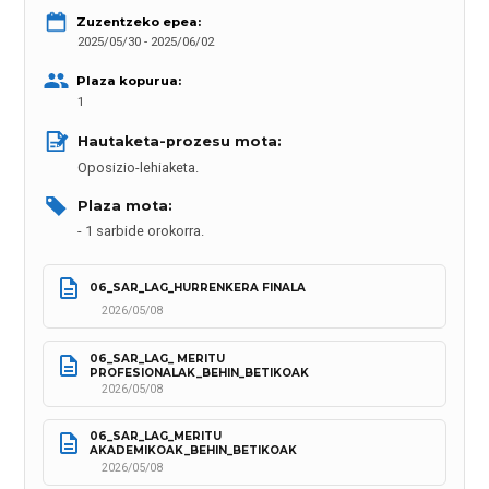
Zuzentzeko epea:
2025/05/30 - 2025/06/02
Plaza kopurua:
1
Hautaketa-prozesu mota: 
Oposizio-lehiaketa.
Plaza mota: 
1 sarbide orokorra.
06_SAR_LAG_HURRENKERA FINALA
2026/05/08
06_SAR_LAG_ MERITU 
PROFESIONALAK_BEHIN_BETIKOAK
2026/05/08
06_SAR_LAG_MERITU 
AKADEMIKOAK_BEHIN_BETIKOAK
2026/05/08