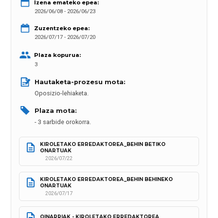
Izena emateko epea:
2026/06/08 - 2026/06/23
Zuzentzeko epea:
2026/07/17 - 2026/07/20
Plaza kopurua:
3
Hautaketa-prozesu mota: 
Oposizio-lehiaketa.
Plaza mota: 
3 sarbide orokorra.
KIROLETAKO ERREDAKTOREA_BEHIN BETIKO 
ONARTUAK
2026/07/22
KIROLETAKO ERREDAKTOREA_BEHIN BEHINEKO 
ONARTUAK
2026/07/17
OINARRIAK - KIROLETAKO ERREDAKTOREA