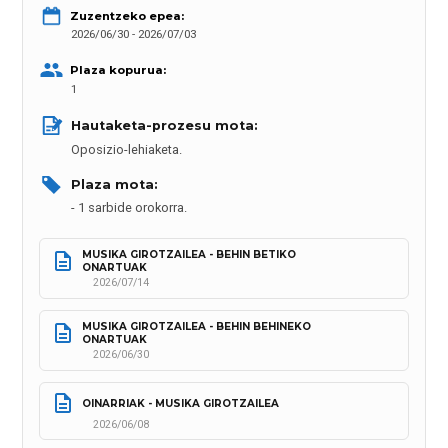
Zuzentzeko epea:
2026/06/30 - 2026/07/03
Plaza kopurua:
1
Hautaketa-prozesu mota: 
Oposizio-lehiaketa.
Plaza mota: 
1 sarbide orokorra.
MUSIKA GIROTZAILEA - BEHIN BETIKO 
ONARTUAK
2026/07/14
MUSIKA GIROTZAILEA - BEHIN BEHINEKO 
ONARTUAK
2026/06/30
OINARRIAK - MUSIKA GIROTZAILEA
2026/06/08