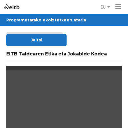
EU
Programetarako ekoiztetxeen ataria
Itzuli
Jaitsi
EITB Taldearen Etika eta Jokabide Kodea