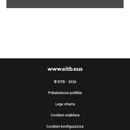
© EITB - 2026
Pribatutasun politika
Lege oharra
Cookien erabilera
Cookien konfigurazioa