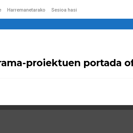
e
Harremanetarako
Sesioa hasi
ama-proiektuen portada of