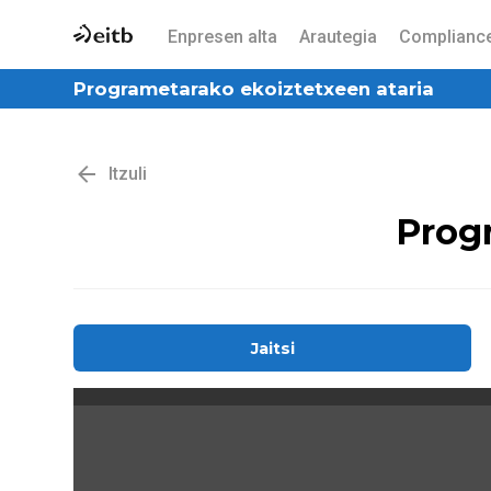
Enpresen alta
Arautegia
Complianc
Programetarako ekoiztetxeen ataria
Itzuli
Progr
Jaitsi