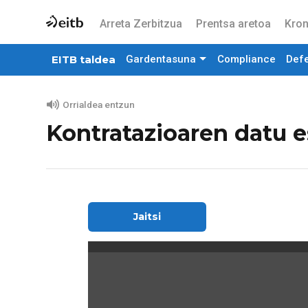
Arreta Zerbitzua
Prentsa aretoa
Kron
EITB taldea
Gardentasuna
Compliance
Def
Orrialdea entzun
Kontratazioaren datu e
Jaitsi