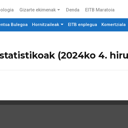
ologia
Gizarte ekimenak
Denda
EITB Maratoia
entsa Bulegoa
Hornitzaileak
EITB enplegua
Komertziala
statistikoak (2024ko 4. hir