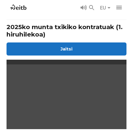
EU
2025ko munta txikiko kontratuak (1.
hiruhilekoa)
Jaitsi