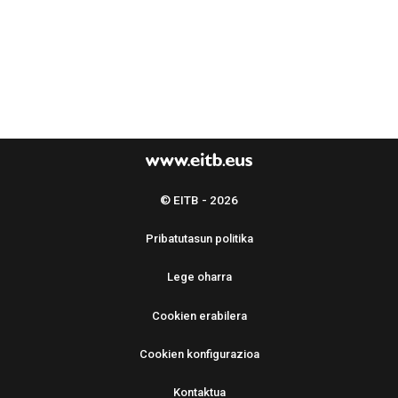
© EITB - 2026
Pribatutasun politika
Lege oharra
Cookien erabilera
Cookien konfigurazioa
Kontaktua