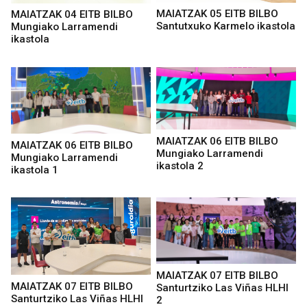
MAIATZAK 05 EITB BILBO
MAIATZAK 04 EITB BILBO
Santutxuko Karmelo ikastola
Mungiako Larramendi
ikastola
MAIATZAK 06 EITB BILBO
MAIATZAK 06 EITB BILBO
Mungiako Larramendi
Mungiako Larramendi
ikastola 2
ikastola 1
MAIATZAK 07 EITB BILBO
MAIATZAK 07 EITB BILBO
Santurtziko Las Viñas HLHI
Santurtziko Las Viñas HLHI
2