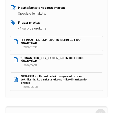
Hautaketa-prozesu mota: 
Oposizio-lehiaketa.
Plaza mota: 
1 sarbide orokorra.
 11_FINAN_TEK_ESP_EKOFIN_BEHIN BETIKO 
ONARTUAK
2026/07/13
11_FINAN_TEK_ESP_EKOFIN_BEHIN BEHINEKO 
ONARTUAK
2026/06/29
OINARRIAK - Finantzetako espezialitateko 
teknikaria, kudeaketa ekonomiko-finantzario 
profila 
2026/06/08