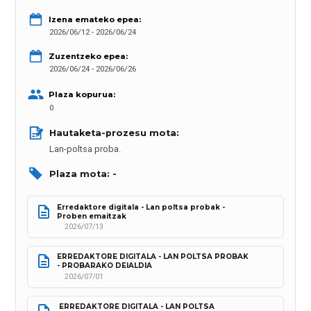
Izena emateko epea:
2026/06/12 - 2026/06/24
Zuzentzeko epea:
2026/06/24 - 2026/06/26
Plaza kopurua:
0
Hautaketa-prozesu mota: 
Lan-poltsa proba.
Plaza mota: -
Erredaktore digitala - Lan poltsa probak - 
Proben emaitzak
2026/07/13
ERREDAKTORE DIGITALA - LAN POLTSA PROBAK 
- PROBARAKO DEIALDIA
2026/07/01
 ERREDAKTORE DIGITALA - LAN POLTSA 