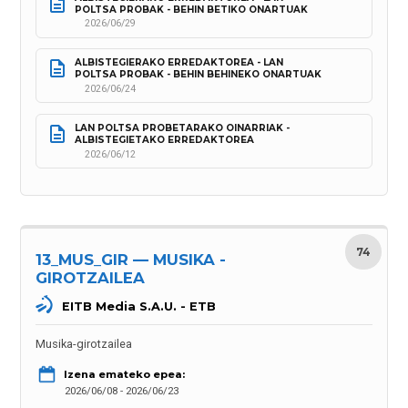
POLTSA PROBAK - BEHIN BETIKO ONARTUAK
2026/06/29
ALBISTEGIERAKO ERREDAKTOREA - LAN 
POLTSA PROBAK - BEHIN BEHINEKO ONARTUAK
2026/06/24
LAN POLTSA PROBETARAKO OINARRIAK - 
ALBISTEGIETAKO ERREDAKTOREA
2026/06/12
74
13_MUS_GIR — MUSIKA -
GIROTZAILEA
EITB Media S.A.U. - ETB
Musika-girotzailea
Izena emateko epea:
2026/06/08 - 2026/06/23