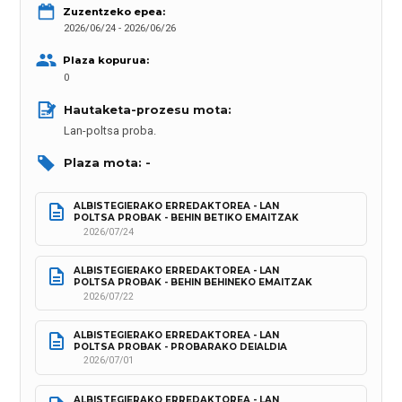
Zuzentzeko epea:
2026/06/24 - 2026/06/26
Plaza kopurua:
0
Hautaketa-prozesu mota: 
Lan-poltsa proba.
Plaza mota: -
ALBISTEGIERAKO ERREDAKTOREA - LAN 
POLTSA PROBAK - BEHIN BETIKO EMAITZAK
2026/07/24
ALBISTEGIERAKO ERREDAKTOREA - LAN 
POLTSA PROBAK - BEHIN BEHINEKO EMAITZAK
2026/07/22
ALBISTEGIERAKO ERREDAKTOREA - LAN 
POLTSA PROBAK - PROBARAKO DEIALDIA
2026/07/01
ALBISTEGIERAKO ERREDAKTOREA - LAN 