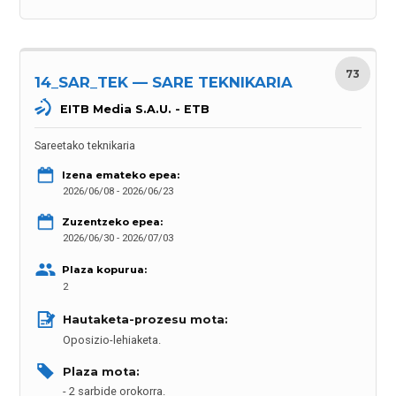
73
14_SAR_TEK — SARE TEKNIKARIA
EITB Media S.A.U. - ETB
Sareetako teknikaria
Izena emateko epea:
2026/06/08 - 2026/06/23
Zuzentzeko epea:
2026/06/30 - 2026/07/03
Plaza kopurua:
2
Hautaketa-prozesu mota: 
Oposizio-lehiaketa.
Plaza mota: 
2 sarbide orokorra.