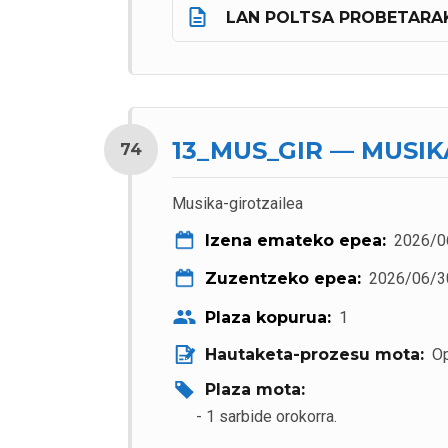
LAN POLTSA PROBETARAK
13_MUS_GIR — MUSIK
74
Musika-girotzailea
Izena emateko epea:
2026/0
Zuzentzeko epea:
2026/06/3
Plaza kopurua:
1
Hautaketa-prozesu mota:
Op
Plaza mota:
1 sarbide orokorra.