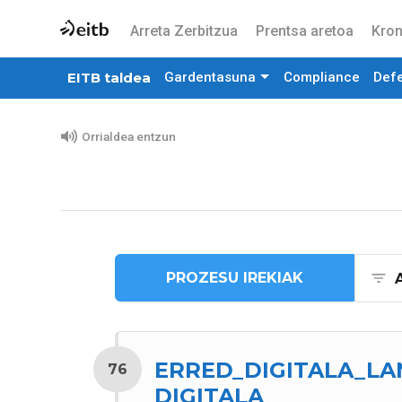
Arreta Zerbitzua
Prentsa aretoa
Kron
EITB taldea
Gardentasuna
Compliance
Def
Orrialdea entzun
PROZESU IREKIAK
ERRED_DIGITALA_L
76
DIGITALA