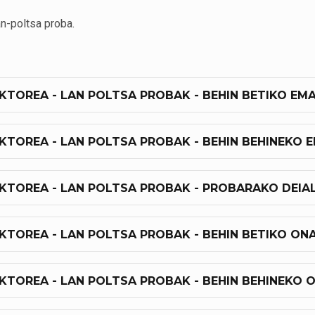
n-poltsa proba.
KTOREA - LAN POLTSA PROBAK - BEHIN BETIKO EM
KTOREA - LAN POLTSA PROBAK - BEHIN BEHINEKO 
KTOREA - LAN POLTSA PROBAK - PROBARAKO DEIA
KTOREA - LAN POLTSA PROBAK - BEHIN BETIKO ON
KTOREA - LAN POLTSA PROBAK - BEHIN BEHINEKO