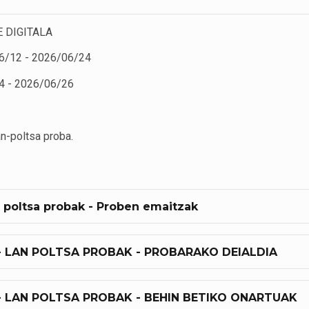
 DIGITALA
6/12 - 2026/06/24
4 - 2026/06/26
n-poltsa proba.
n poltsa probak - Proben emaitzak
- LAN POLTSA PROBAK - PROBARAKO DEIALDIA
- LAN POLTSA PROBAK - BEHIN BETIKO ONARTUAK