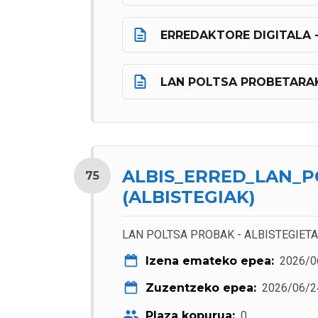
ERREDAKTORE DIGITALA 
LAN POLTSA PROBETARAK
ALBIS_ERRED_LAN_
75
(ALBISTEGIAK)
LAN POLTSA PROBAK - ALBISTEGIE
Izena emateko epea:
2026/0
Zuzentzeko epea:
2026/06/2
Plaza kopurua:
0