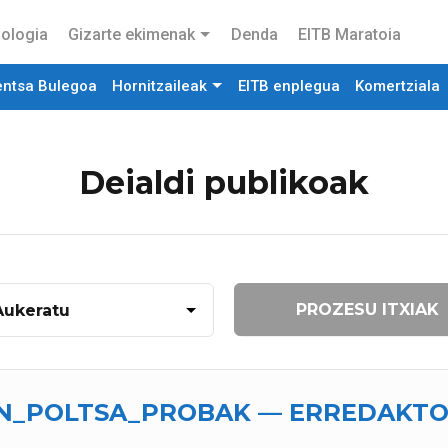
ologia
Gizarte ekimenak
Denda
EITB Maratoia
entsa Bulegoa
Hornitzaileak
EITB enplegua
Komertziala
Deialdi publikoak
PROZESU ITXIAK
Aukeratu
AN_POLTSA_PROBAK — ERREDAKT