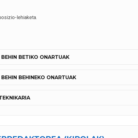
osizio-lehiaketa.
- BEHIN BETIKO ONARTUAK
- BEHIN BEHINEKO ONARTUAK
TEKNIKARIA