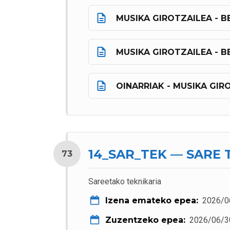
MUSIKA GIROTZAILEA - 
MUSIKA GIROTZAILEA - 
OINARRIAK - MUSIKA GIR
14_SAR_TEK — SARE 
73
Sareetako teknikaria
Izena emateko epea:
2026/0
Zuzentzeko epea:
2026/06/3