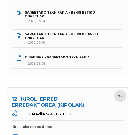
SAREETAKO TEKNIKARIA - BEHIN BETIKO 
ONARTUAK
2026/07/14
SAREETAKO TEKNIKARIA - BEHIN BEHINEKO 
ONARTUAK
2026/06/30
OINARRIAK - SAREETAKO TEKNIKARIA
2026/06/08
72
12_ KIROL_ERRED —
ERREDAKTOREA (KIROLAK)
EITB Media S.A.U. - ETB
Kiroletako erredaktorea