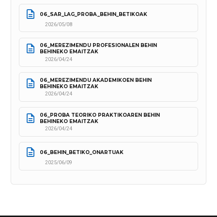
06_SAR_LAG_PROBA_BEHIN_BETIKOAK
2026/05/08
06_MEREZIMENDU PROFESIONALEN BEHIN 
BEHINEKO EMAITZAK
2026/04/24
06_MEREZIMENDU AKADEMIKOEN BEHIN 
BEHINEKO EMAITZAK
2026/04/24
06_PROBA TEORIKO PRAKTIKOAREN BEHIN 
BEHINEKO EMAITZAK
2026/04/24
06_BEHIN_BETIKO_ONARTUAK
2025/06/09