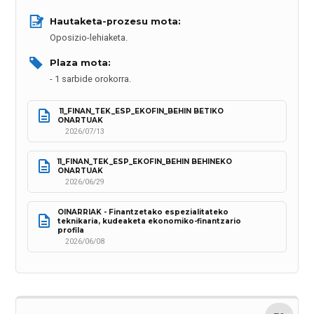
Hautaketa-prozesu mota: 
Oposizio-lehiaketa.
Plaza mota: 
1 sarbide orokorra.
 11_FINAN_TEK_ESP_EKOFIN_BEHIN BETIKO 
ONARTUAK
2026/07/13
11_FINAN_TEK_ESP_EKOFIN_BEHIN BEHINEKO 
ONARTUAK
2026/06/29
OINARRIAK - Finantzetako espezialitateko 
teknikaria, kudeaketa ekonomiko-finantzario 
profila 
2026/06/08