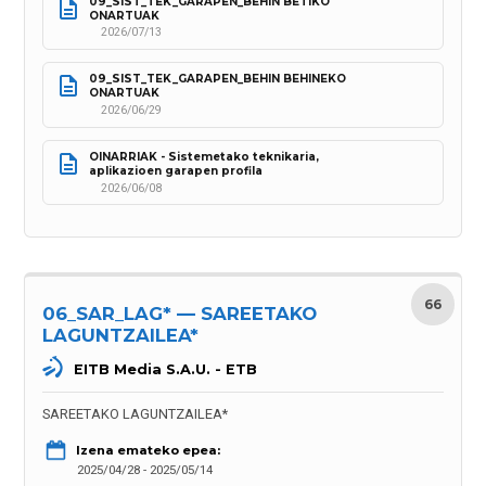
09_SIST_TEK_GARAPEN_BEHIN BETIKO 
ONARTUAK
2026/07/13
09_SIST_TEK_GARAPEN_BEHIN BEHINEKO 
ONARTUAK
2026/06/29
OINARRIAK - Sistemetako teknikaria, 
aplikazioen garapen profila 
2026/06/08
66
06_SAR_LAG* — SAREETAKO
LAGUNTZAILEA*
EITB Media S.A.U. - ETB
SAREETAKO LAGUNTZAILEA*
Izena emateko epea:
2025/04/28 - 2025/05/14