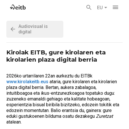
EU
Audiovisual is
digital
Kirolak EITB, gure kirolaren eta
kirolarien plaza digital berria
2026ko urtarrilaren 22an aurkeztu du EITBk
www.kirolakeitb.eus
ataria, gure kirolaren eta kirolarien
plaza digital berria. Bertan, aukera zabalagoa,
intuitiboagoa eta ikus-entzunezkoagoa topatuko dugu:
zuzeneko emanaldi gehiago eta kalitate hobeagoan,
esperientzia bisual biribila bizitzeko, edozein tokitik eta
edozein momentutan. Balio erantsia du, gainera: gure
eduki gustukoenen bilduma osatu dezakegu
Zuretzat
atalean.