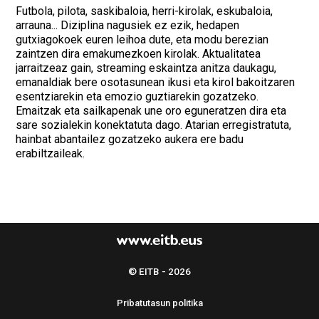
Futbola, pilota, saskibaloia, herri-kirolak, eskubaloia,
arrauna... Diziplina nagusiek ez ezik, hedapen
gutxiagokoek euren leihoa dute, eta modu berezian
zaintzen dira emakumezkoen kirolak. Aktualitatea
jarraitzeaz gain, streaming eskaintza anitza daukagu,
emanaldiak bere osotasunean ikusi eta kirol bakoitzaren
esentziarekin eta emozio guztiarekin gozatzeko.
Emaitzak eta sailkapenak une oro eguneratzen dira eta
sare sozialekin konektatuta dago. Atarian erregistratuta,
hainbat abantailez gozatzeko aukera ere badu
erabiltzaileak.
© EITB - 2026
Pribatutasun politika